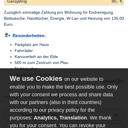
80,- €
Zuzüglich einmalige Zahlung pro Wohnung für Endreinigung,
Bettwäsche, Handtücher, Energie, W-Lan und Heizung von 135,00
Euro.
Besonderheiten:
Parkplatz am Haus
Fahrräder
Kanuverleih an der Elde
500 m zum Zentrum von Plau
Nichtraucher
Haustiere nicht erwünscht
on our website to
Als weitere Unterkunft empfehlen wir Ihnen die
Pension Zur
enable you to make the best possible use. Only
Scheune
.
with your consent we process and share data
Irrtum und Änderungen vorbehalten!
with our partners (also in third countries)
according to our privacy policy for the
»
Reservierungsanfrage
purposes:
Analytics, Translation
. We thank
you for your consent. You can revoke your